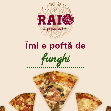
pește
diversitate
iute
Îmi e poftă de
funghi
brânză
ceva special
fistic