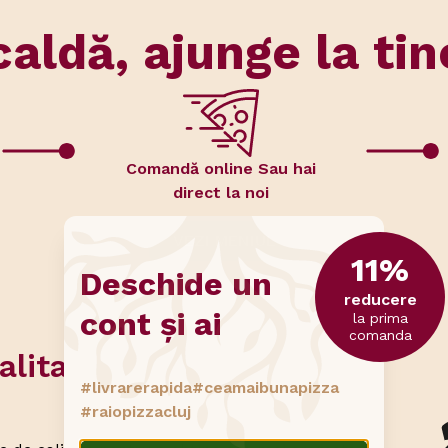
caldă, ajunge la tin
Comandă online Sau hai
direct la noi
VEZI MENIUL
11
%
Deschide un
reducere
cont și ai
la prima
comanda
alitate
#livrarerapida
#ceamaibunapizza
#raiopizzacluj