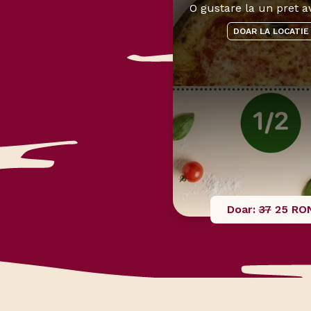
O gustare la un pret a
DOAR LA LOCATIE
Doar:
37
25 RO