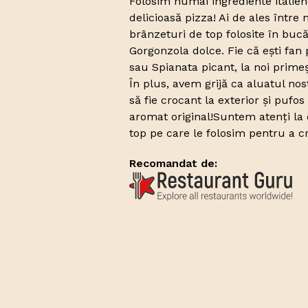
Folosim numai ingrediente italien
delicioasă pizza! Ai de ales între
brânzeturi de top folosite în buc
Gorgonzola dolce. Fie că ești fan
sau Spianata picant, la noi primeș
În plus, avem grijă ca aluatul nos
să fie crocant la exterior și pufos
aromat original!Suntem atenți la 
top pe care le folosim pentru a c
Recomandat de: