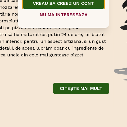
e de calitate pentru a obține cea mai aromată și
VREAU SA CREEZ UN CONT
 mozzarella Fior di Latte sau Buffala, două
ătăria noastră, alături de parmeggiano Reggiano și
NU MA INTERESEAZA
 prosciutto crudo sau cotto, salami Napoli dolce
ti pe pizza doar calitate și bun gust!
tru să fie maturat cel puțin 24 de ore, iar blatul
 în interior, pentru un aspect artizanal și un gust
detalii, de aceea lucrăm doar cu ingrediente de
rea unele din cele mai gustoase pizze!
CITEȘTE MAI MULT