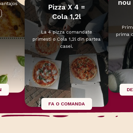
nou 
vantajos
Pizza X 4 =
Cola 1,2l
Prim
La 4 pizza comandate
prima 
primesti o Cola 1,2l din partea
casei.
N
DE
FA O COMANDA