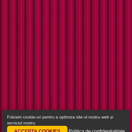
Vineri - 11:00 : 21:00
Sâmbătă - Duminică : 13:00 - 21:00
Despre noi
Povestea noastră
Termeni și condiții
Confidențialitate
Meniu
Signature
Clasice
Vegetariene
Picante
Powered by
Folosim cookie-uri pentru a optimiza site-ul nostru web și
serviciul nostru.
ACCEPTA COOKIES
Politica de confidențialitate