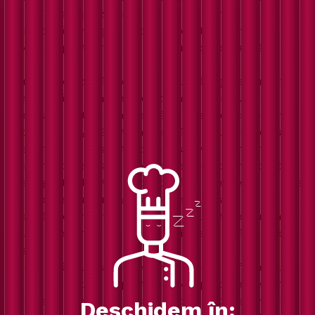
cald, în care pizza prinde viață și devine o mâncare
sănătoasă, iar ingredientele de calitate sunt o
revelație pentru fiecare persoană ce comandă de la
noi.
Suntem o pizzerie de familie, lucrăm și ne bucurăm
împreună, în timp ce încercăm să promovăm un
mediu de viață cât mai sănătos și ecologic prietenos
(eco - friendly) . Suntem curioși de nou și deschiși la
idei originale și variate, de aceea avem nenumărate
sortimente de pizza vegetariene și cu carne, pentru
toate gusturile. Pentru că folosim ingrediente italiene
de top, ne concentrăm să promovăm și să te
inspirăm cu rețete speciale din anumite regiuni ale
Italiei, precum și cu specialități create aici, la Raio
Pizza.
Avem grijă ca aluatul pe care îl facem să fie maturat
cel puțin 24 de ore, pentru a avea parte de cea mai
gustoasă pizza, făcută cu dragoste și pricepere de
Deschidem în: