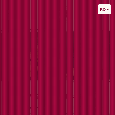
Povestea noastră
Povestea Raio Pizza a pornit ca o idee frumoasă, o
viziune în care o pizzerie devine un mediu primitor și